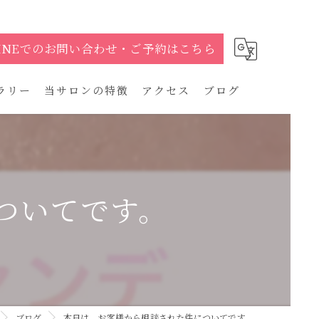
LINEでのお問い合わせ・ご予約はこちら
ラリー
当サロンの特徴
アクセス
ブログ
メイク
フェイシャル
ついてです。
眉カット
LEDグルー
まつ毛カール
ブログ
本日は、お客様から相談された件についてです。